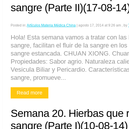
sangre (Parte II)(17-08-14
Posted in:
Artículos Materia Médica China
|
agosto 17, 2014 at 9:26 am
, by
Hola! Esta semana vamos a tratar con las 
sangre, facilitan el fluir de la sangre en l
sangre estancada. CHUAN XIONG. Chua
Propiedades: Sabor agrio. Naturaleza cali
Vesicula Biliar y Pericardio. Características
sangre, promueve...
Read more
Semana 20. Hierbas que r
sangre (Parte I)(10-08-14)